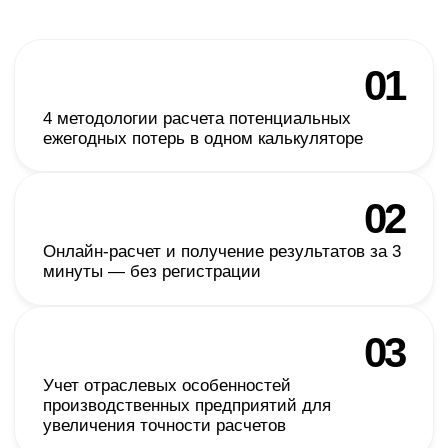
Проекты
команды
Крупнейшее предприятие
Производстве
по производству
по нефтеперер
электрооборудования
Результаты проекта:
Результаты проекта:
+60%
-40%
-20%
Быстрее формируется
Сокращение трудозатрат
Снижение себестоимости
отчетность по ГОЗ
на ведение учета
продукции