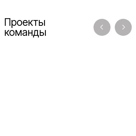
Почему
нам доверяют
Опыт внедрения ERP
15 лет — средний опыт команды по внедрению ERP
систем для среднего и крупного бизнеса
Работаем на результат
Наша главная задача — достижение целей