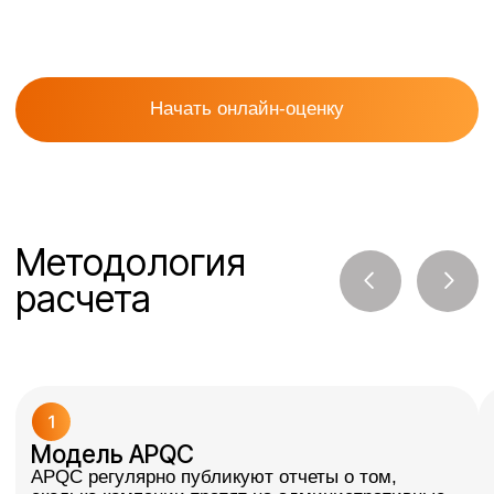
Модель APQC
Концепция COP
APQC регулярно публикуют отчеты о том,
Суть метода: потери д
сколько компании тратят на административные
возвраты) и невидимы
и операционные процессы в зависимости
излишние запасы, оши
от уровня зрелости.
Правило Айсберга: ви
Суть метода: сравнение ваших ответов
лишь 10−15%. Скрыты
с отраслевыми нормативами (средними
85−90%.
показателями по отрасли).
Для незрелых предпр
Как это работает в квизе:
достигает 15−25% от о
Если у компании «ручное управление»,
зрелых предприятий: 
то затраты на администрирование выше
на 20−30%.
Преимущества
калькулятора
01