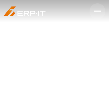
Главная
Услуги
Онлайн-калькулятор потерь
производственного предприятия
Онлайн-калькулятор:
«Расчет потерь
производителя в
зависимости от
автоматизации»
Пройдите оценку зрелости предприятия
и получите персональный расчёт
за 3 минуты. Без звонков и встреч.
Экспресс-диагностика основана на базе
COPQ и бенчмаркинга процессов APQC.